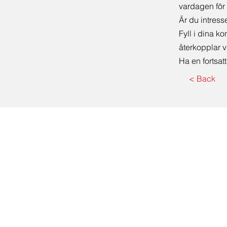
vardagen för 
Är du intress
Fyll i dina k
återkopplar v
Ha en fortsat
< Back